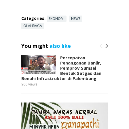
b
er
s
e
e
o
A
st
Categories:
EKONOMI
NEWS
o
p
OLAHRAGA
k
p
You might
also like
Percepatan
Penanganan Banjir,
Pemprov Sumsel
Bentuk Satgas dan
Benahi Infrastruktur di Palembang
966
views