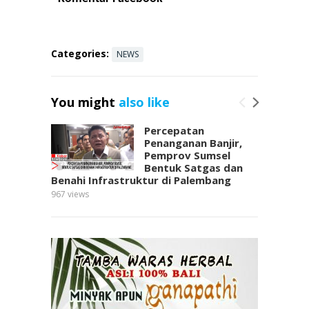
e
itt
at
er
ar
b
er
s
e
e
o
A
st
Categories:
NEWS
o
p
k
p
You might
also like
Percepatan
Penanganan Banjir,
Pemprov Sumsel
Bentuk Satgas dan
Benahi Infrastruktur di Palembang
967
views