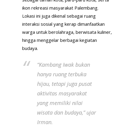
ikon rekreasi masyarakat Palembang.
Lokasi ini juga dikenal sebagai ruang
interaksi sosial yang kerap dimanfaatkan
warga untuk berolahraga, berwisata kuliner,
hingga menggelar berbagai kegiatan
budaya.
“Kambang Iwak bukan
hanya ruang terbuka
hijau, tetapi juga pusat
aktivitas masyarakat
yang memiliki nilai
wisata dan budaya,”
ujar
Irman.